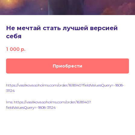
Не мечтай стать лучшей версией
себя
1 000
р.
Приобрести
https://vasilkova.soholms.com/order/1618140?fieldValuesQuery=-1808-
31124
lms: https://vasilkova.soholms.com/order/1618140?
fieldValuesQuery=-1808-31124