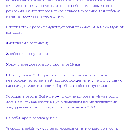
Когда мама получает обезболивание или ей делают кесарево
сечение, она не чувствует единства с ребёнком в момент его
рождения. Самое первое и такое важное мгновение для ребёнка
мама не проживает вместе с ним.
Впоследствии ребёнок чувствует себя покинутым. А маму мучают
вопросы:
❌нет связи с ребёнком;
❌ребёнок не слушается;
❌отсутствует доверие со стороны ребёнка.
‼️Что ещё важно? В случае с кесаревым сечением ребёнок
не проходит естественный процесс рождения и у него отсутствуют
навыки достижения цели и борьбы за собственную жизнь.
Хорошая новость! Всё это можно компенсировать! Мама просто
должна знать, как свести к нулю психологические последствия
эпидуральной анестезии, кесарева сечения и ЭКО.
На вебинаре я расскажу, КАК:
?передать ребёнку чувство самосохранения и ответственности;