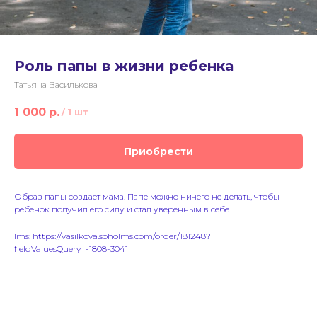
Роль папы в жизни ребенка
Татьяна Василькова
1 000
р.
/
1 шт
Приобрести
Образ папы создает мама. Папе можно ничего не делать, чтобы
ребенок получил его силу и стал уверенным в себе.
lms: https://vasilkova.soholms.com/order/181248?
fieldValuesQuery=-1808-3041