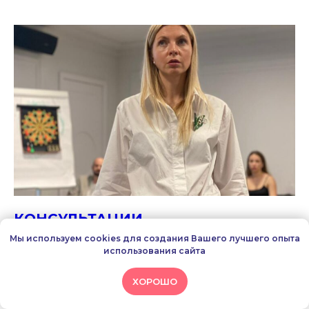
КОНСУЛЬТАЦИИ
Мы используем cookies для создания Вашего лучшего опыта
Когда трудно - Татьяна рядом.
использования сайта
Вы можете проработать вопросы:
детско-родительские отношения;
Отношения в паре;
ХОРОШО
Отношения с родителями;