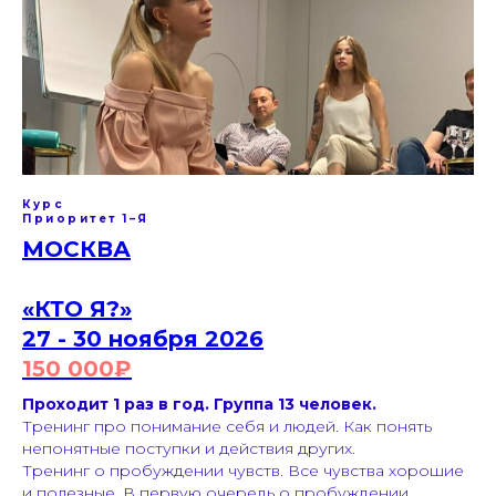
Курс
Приоритет 1–Я
МОСКВА
«КТО Я?»
27 - 30 ноября 2026
150 000₽
Проходит 1 раз в год. Группа 13 человек.
Тренинг про понимание себя и людей. Как понять
непонятные поступки и действия других.
Тренинг о пробуждении чувств. Все чувства хорошие
и полезные. В первую очередь о пробуждении