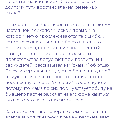
годами замалчивались. Это дает начало
долгому пути восстановления семейных
связей.
Психолог Таня Василькова назвала этот фильм
настоящей психологической драмой, в
которой четко прослеживаются те ошибки,
которые сознательно или бессознательно
многие мамы, пережившие болезненный
развод, расставание с партнером или
предательство допускают при воспитании
своих детей, рассказывая им “сказки” об отцах.
По сути, скрывая правду от собственных детей,
приукрашая ее или просто сочиняя что-то
несуществующее из “жалости” к ребенку или
потому что мама до сих пор чувствует обиду на
бывшего партнера, хочет на его фоне казаться
лучше, чем она есть на самом деле.
Как психолог Таня говорит о том, что правда
всегда выходит наружу, причем рассказывает