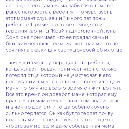
ее чаще всего сама мама, забывая о том, что
ранее наговорила ребенку. Что чувствует в
этот момент слушавший много лет ложь
ребенок? Примерно то же самое, что и
героиня картины “Край надломленной луны”
Соня: она понимает, что ее предал самый
близкий человек – ее мама, которая много лет
сочиняла сказки для своих дочерей об их отце.
Таня Василькова утверждает, что ребенок,
когда узнает правду, понимает, что не только
потерял отца, который не участвовал в его
воспитании, вместе с отцом он потерял еще и
маму, потому что все это время он жил во лжи.
Все это время он доверял маме, которая ему
врала. Если мама ему лгала в этом, значит лгала
и в чем-то другом, и тогда ребенок очень
сильно теряется. Он как будто теряет почву
под ногами – он не понимает: кто он, где он,
что это за мир, если даже собственная мама