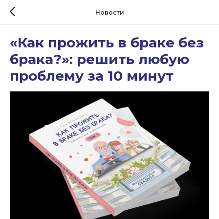
Новости
«Как прожить в браке без
брака?»: решить любую
проблему за 10 минут