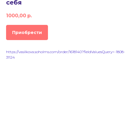
себя
1000,00
р.
Приобрести
https://vasilkova.soholms.com/order/1618140?fieldValuesQuery=-1808-
31124