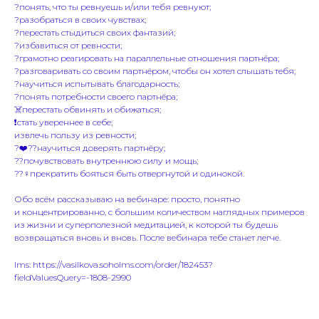
?понять, что ты ревнуешь и/или тебя ревнуют;
?разобраться в своих чувствах;
?перестать стыдиться своих фантазий;
?избавиться от ревности;
?грамотно реагировать на параллельные отношения партнёра;
?разговаривать со своим партнёром, чтобы он хотел слышать тебя;
?научиться испытывать благодарность;
?понять потребности своего партнёра;
☠️перестать обвинять и обижаться;
❗️стать увереннее в себе;
извлечь пользу из ревности;
?‍❤️‍?‍?научиться доверять партнёру;
??почувствовать внутреннюю силу и мощь;
??‍♀️прекратить бояться быть отвергнутой и одинокой.
Обо всём рассказываю на вебинаре: просто, понятно
и концентрированно, с большим количеством наглядных примеров
из жизни и суперполезной медитацией, к которой ты будешь
возвращаться вновь и вновь. После вебинара тебе станет легче.
lms: https://vasilkova.soholms.com/order/182453?
fieldValuesQuery=-1808-2990