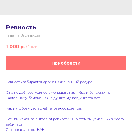
Ревность
Татьяна Василькова
1 000
р.
/
1 шт
Приобрести
Ревность забирает энергию и жизненный ресурс.
Она не даёт возможность услышать партнёра и быть ему по-
настоящему близкой. Она душит, мучает, уничтожает.
Как и любое чувство, её человек создаёт сам.
Есть ли какая-то выгода от ревности? Об этом ты узнаешь из моего
вебинара.
Я расскажу о том, КАК: