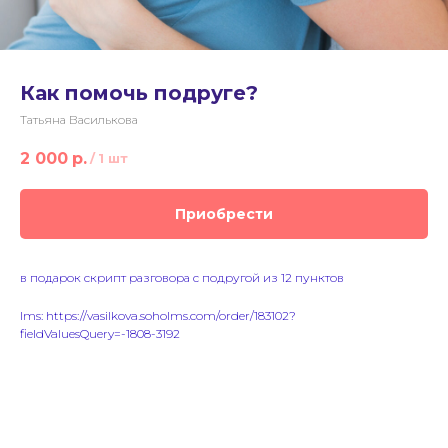
Как помочь подруге?
Татьяна Василькова
2 000
р.
/
1 шт
Приобрести
в подарок скрипт разговора с подругой из 12 пунктов
lms: https://vasilkova.soholms.com/order/183102?
fieldValuesQuery=-1808-3192